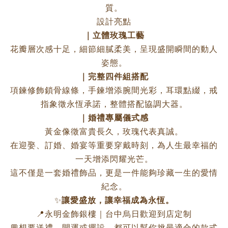
質。
設計亮點
｜立體玫瑰工藝
花瓣層次感十足，細節細膩柔美，呈現盛開瞬間的動人
姿態。
｜完整四件組搭配
項鍊修飾鎖骨線條，手鍊增添腕間光彩，耳環點綴，戒
指象徵永恆承諾，整體搭配協調大器。
｜婚禮專屬儀式感
黃金像徵富貴長久，玫瑰代表真誠。
在迎娶、訂婚、婚宴等重要穿戴時刻，為人生最幸福的
一天增添閃耀光芒。
這不僅是一套婚禮飾品，更是一件能夠珍藏一生的愛情
紀念。
✨
讓愛盛放，讓幸福成為永恆。
📍永明金飾銀樓｜台中烏日歡迎到店定制
💬想要送禮、開運或擺設，都可以幫你挑最適合的款式