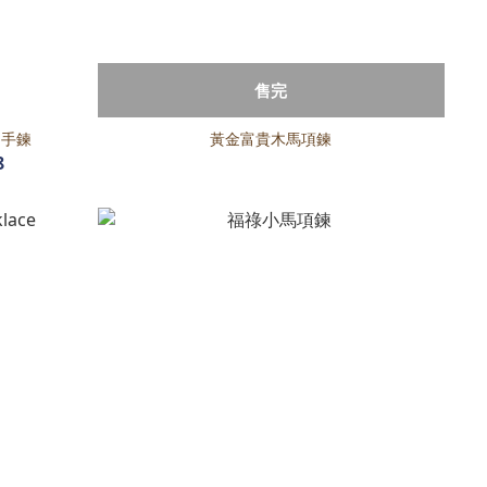
售完
列手鍊
黃金富貴木馬項鍊
8