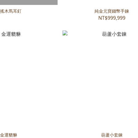
搖木馬耳釘
純金元寶錢幣手鍊
NT$999,999
金運貔貅
葫蘆小套鍊