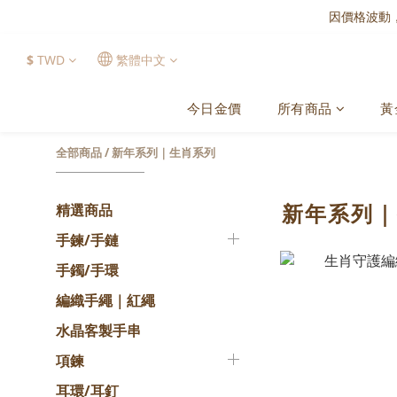
因價格波動
$
TWD
繁體中文
今日金價
所有商品
黃
全部商品
/
新年系列｜生肖系列
新年系列
精選商品
手鍊/手鏈
手鐲/手環
編織手繩｜紅繩
水晶客製手串
項鍊
耳環/耳釘