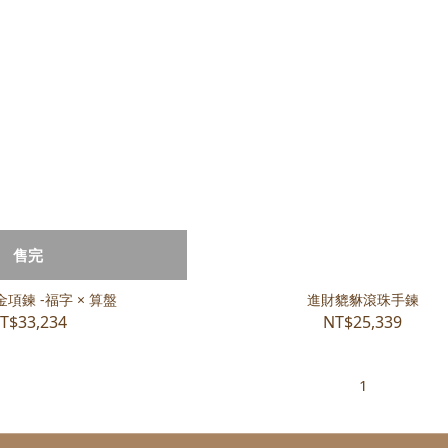
售完
項鍊 -福字 × 算盤
進財貔貅滾珠手鍊
T$33,234
NT$25,339
1