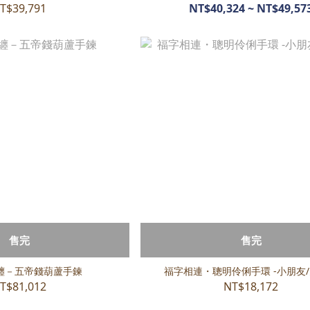
T$39,791
NT$40,324 ~ NT$49,57
售完
售完
纏－五帝錢葫蘆手鍊
福字相連・聰明伶俐手環 -小朋友
T$81,012
NT$18,172