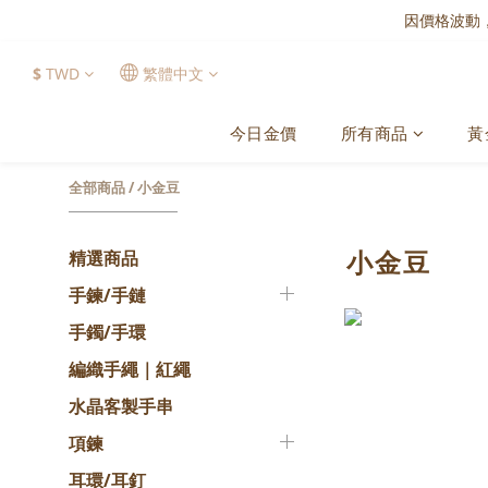
因價格波動
$
TWD
繁體中文
今日金價
所有商品
黃
全部商品
/
小金豆
小金豆
精選商品
手鍊/手鏈
手鐲/手環
編織手繩｜紅繩
水晶客製手串
項鍊
耳環/耳釘