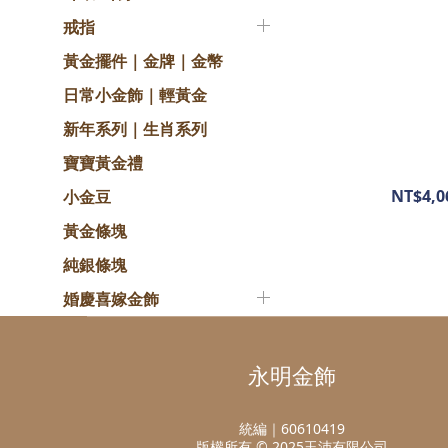
戒指
黃金擺件｜金牌｜金幣
日常小金飾｜輕黃金
新年系列｜生肖系列
寶寶黃金禮
NT$4,0
小金豆
黃金條塊
純銀條塊
婚慶喜嫁金飾
永明金飾
統編｜60610419
版權所有 © 2025玉沛有限公司