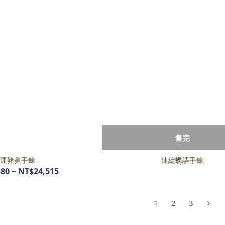
售完
運豬鼻手鍊
連綻蝶語手鍊
80 ~ NT$24,515
1
2
3