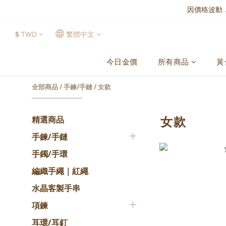
因價格波動
$
TWD
繁體中文
今日金價
所有商品
黃
全部商品
/
手鍊/手鏈
/
女款
女款
精選商品
手鍊/手鏈
手鐲/手環
編織手繩｜紅繩
水晶客製手串
項鍊
耳環/耳釘