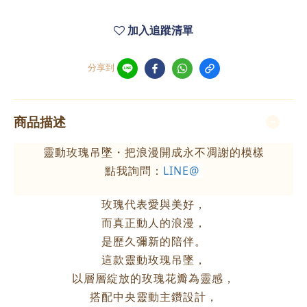
加入追蹤清單
分享到
商品描述
靈動玫瑰吊墜・把浪漫開成永不凋謝的模樣
點我詢問：
LINE@
玫瑰代表愛與美好，
而真正動人的浪漫，
是歷久彌新的陪伴。
這款靈動玫瑰吊墜，
以層層綻放的玫瑰花瓣為靈感，
搭配中央靈動主鑽設計，