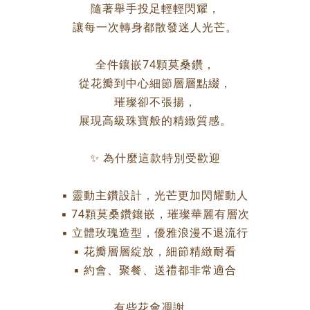
隨著舉手投足輕輕閃耀，
讓每一次轉身都散發迷人光芒。
全件鑲嵌74顆莫桑鑽，
從花瓣到中心細節層層點綴，
璀璨卻不張揚，
展現高級珠寶般的精緻質感。
✨ 為什麼這款特別受歡迎
▪ 靈動主鑽設計，光芒更加閃耀動人
▪ 74顆莫桑鑽鑲嵌，璀璨華麗有層次
▪ 立體玫瑰造型，優雅浪漫不退流行
▪ 花瓣層層綻放，細節精緻耐看
▪ 約會、聚餐、送禮都非常適合
有些花會凋謝，