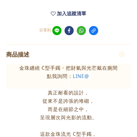
加入追蹤清單
分享到
商品描述
金珠纏繞 C型手鐲・把財氣與光芒戴在腕間
點我詢問：
LINE@
真正耐看的設計，
從來不是誇張的堆砌，
而是在細節之中，
呈現層次與光影的流動。
這款金珠流光 C型手鐲，