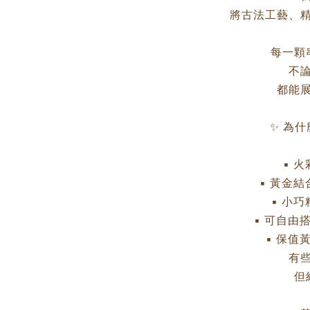
將古法工藝、
每一顆
不
都能
✨ 為
▪ 
▪ 黃金
▪ 小
▪ 可自由
▪ 保值
有
但