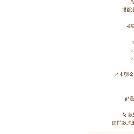
搭配
卻
✨
✨
📍永明金飾
都是
📩 
熱門款流