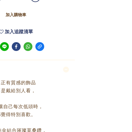
加入購物車
加入追蹤清單
真正有質感的飾品
不是戴給別人看，
讓自己每次低頭時，
都覺得特別喜歡。
9純金結合璀璨莫桑鑽，