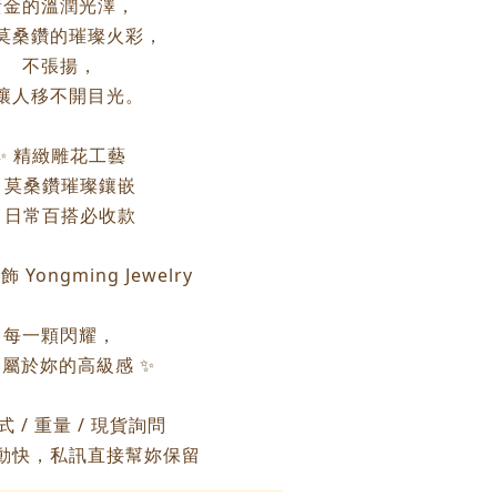
黃金的溫潤光澤，
莫桑鑽的璀璨火彩，
不張揚，
讓人移不開目光。
✨ 精緻雕花工藝
 莫桑鑽璀璨鑲嵌
 日常百搭必收款
 Yongming Jewelry
每一顆閃耀，
屬於妳的高級感 ✨
款式 / 重量 / 現貨詢問
動快，私訊直接幫妳保留