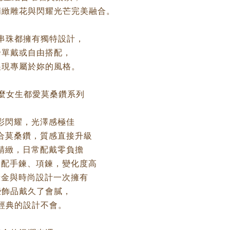
精緻雕花與閃耀光芒完美融合。
串珠都擁有獨特設計，
論單戴或自由搭配，
展現專屬於妳的風格。
什麼女生都愛莫桑鑽系列
火彩閃耀，光澤感極佳
結合莫桑鑽，質感直接升級
巧精緻，日常配戴零負擔
搭配手鍊、項鍊，變化度高
黃金與時尚設計一次擁有
些飾品戴久了會膩，
經典的設計不會。