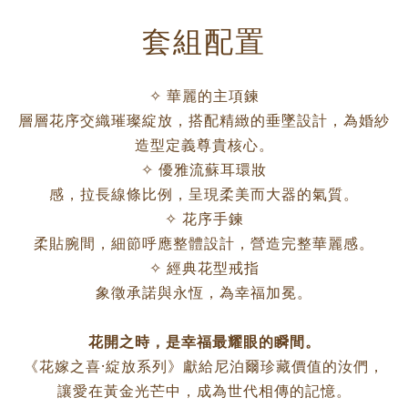
套組配置
✧ 華麗的主項鍊
層層花序交織璀璨綻放，搭配精緻的垂墜設計，為婚紗
造型定義尊貴核心。
✧ 優雅流蘇耳環妝
感，拉長線條比例，呈現柔美而大器的氣質。
✧ 花序手鍊
柔貼腕間，細節呼應整體設計，營造完整華麗感。
✧ 經典花型戒指
象徵承諾與永恆，為幸福加冕。
花開之時，是幸福最耀眼的瞬間。
《花嫁之喜·綻放系列》獻給尼泊爾珍藏價值的汝們，
讓愛在黃金光芒中，成為世代相傳的記憶。