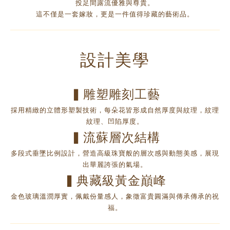
投足間露流優雅與尊貴。
這不僅是一套嫁妝，更是一件值得珍藏的藝術品。
設計美學
▍雕塑雕刻工藝
採用精緻的立體形塑製技術，每朵花皆形成自然厚度與紋理，紋理
紋理、凹陷厚度。
▍流蘇層次結構
多段式垂墜比例設計，營造高級珠寶般的層次感與動態美感，展現
出華麗誇張的氣場。
▍典藏級黃金巔峰
金色玻璃溫潤厚實，佩戴份量感人，象徵富貴圓滿與傳承傳承的祝
福。