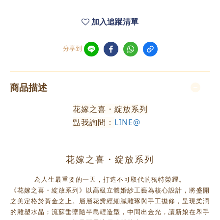
加入追蹤清單
分享到
商品描述
花嫁之喜・綻放系列
點我詢問：
LINE@
花嫁之喜・綻放系列
為人生最重要的一天，打造不可取代的獨特榮耀。
《花嫁之喜・綻放系列》以高級立體婚紗工藝為核心設計，將盛開
之美定格於黃金之上。層層花瓣經細膩雕琢與手工拋修，呈現柔潤
的雕塑水晶；流蘇垂墜隨半島輕造型，中間出金光，讓新娘在舉手