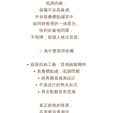
低調內斂，
卻藏不住高級感。
中央莫桑鑽點綴其中，
如同靜夜裡的一抹星光，
恰到好處地閃耀，
不喧嘩，卻讓人無法忽視。
✨ 為什麼值得收藏
▪ 緞面拉絲工藝，質感細膩獨特
▪ 莫桑鑽點綴，低調閃耀
▪ 經典圓弧戒身設計
▪ 不退流行的雋永款式
▪ 男女配戴皆有質感
真正經典的珠寶，
不需要追逐潮流。