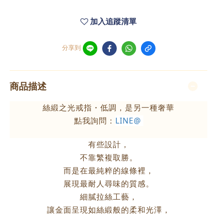
加入追蹤清單
分享到
商品描述
絲緞之光戒指・低調，是另一種奢華
點我詢問：
LINE@
有些設計，
不靠繁複取勝。
而是在最純粹的線條裡，
展現最耐人尋味的質感。
細膩拉絲工藝，
讓金面呈現如絲緞般的柔和光澤，