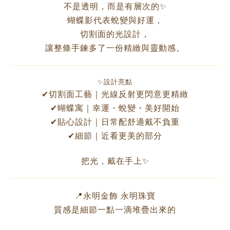
不是透明，而是有層次的✨
蝴蝶影代表蛻變與好運，
切割面的光設計，
讓整條手鍊多了一份精緻與靈動感。
✨設計亮點
✔切割面工藝｜光線反射更閃意更精緻
✔蝴蝶寓｜幸運・蛻變・美好開始
✔貼心設計｜日常配舒適戴不負重
✔細節｜近看更美的部分
把光，戴在手上✨
📍永明金飾 永明珠寶
質感是細節一點一滴堆疊出來的