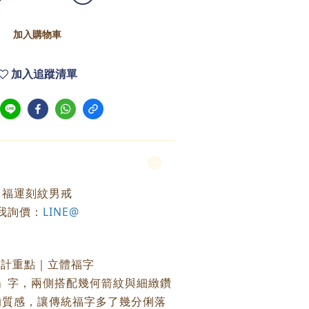
加入購物車
加入追蹤清單
福運刻紋男戒
我詢價：
LINE@
設計重點｜立體福字
」字，兩側搭配幾何箭紋與細緻鑽
的質感，讓傳統福字多了幾分俐落