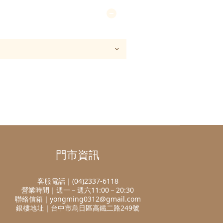
門市資訊
客服電話｜(04)2337-6118
營業時間｜週一－週六11:00－20:30
聯絡信箱｜yongming0312@gmail.com
銀樓地址｜台中市烏日區高鐵二路249號