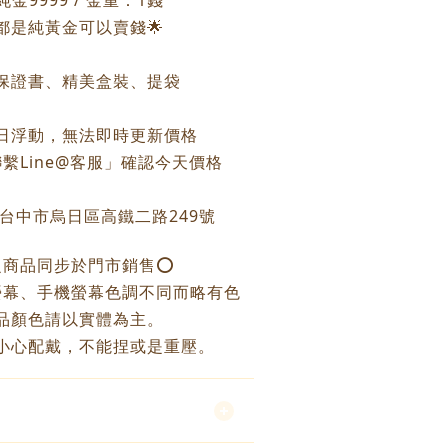
金9999 / 金重：1錢
個都是純黃金可以賣錢🌟
保證書、精美盒裝、提袋
每日浮動，無法即時更新價格
繫Line@客服」確認今天價格
：台中市烏日區高鐵二路249號
之商品同步於門市銷售⭕️
螢幕、手機螢幕色調不同而略有色
品顏色請以實體為主。
小心配戴，不能捏或是重壓。