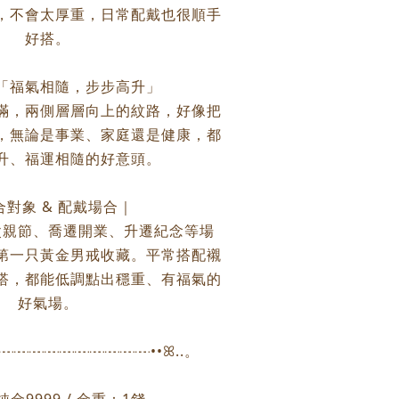
，不會太厚重，日常配戴也很順手
好搭。
｜「福氣相隨，步步高升」
滿，兩側層層向上的紋路，好像把
，無論是事業、家庭還是健康，都
升、福運相隨的好意頭。
合對象 & 配戴場合｜
父親節、喬遷開業、升遷紀念等場
第一只黃金男戒收藏。平常搭配襯
搭，都能低調點出穩重、有福氣的
好氣場。
┈┈┈┈┈┈┈┈┈┈┈┈••ꕤ..。