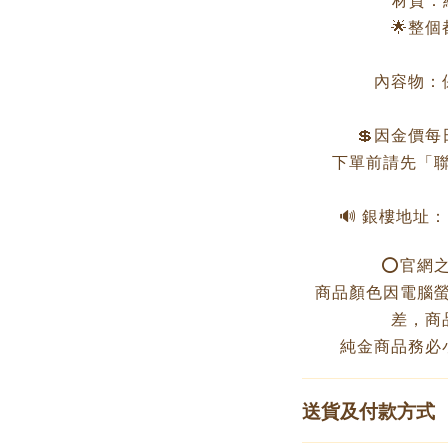
材質：純
🌟整
內容物：
💲因金價
下單前請先「聯
🔊 銀樓地址
⭕️官網
商品顏色因電腦
差，商
純金商品務必
送貨及付款方式