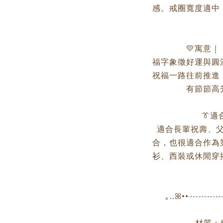
感。戒圈寬度適中
💛寓意
福字象徵好運與圓
祝福一路往前推進
有節節高
👔適
適合長輩祝壽、
合，也很適合作為
衫、西裝或休閒穿
｡..ꕤ••┈┈