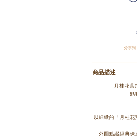
分享到
商品描述
月桂花葉
點
以細緻的「月桂花
外圈點綴經典珠