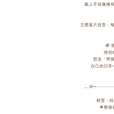
戴上手就像擁
立體葉片造型：
🎁
情侶
想送「帶
自己的日常
｡..ꕤ••┈┈
材質：純金
🌟整