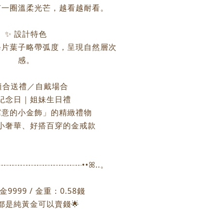
有一圈溫柔光芒，越看越耐看。
✨ 設計特色
每片葉子略帶弧度，呈現自然層次
感。
 適合送禮／自戴場合
紀念日｜姐妹生日禮
寓意的小金飾」的精緻禮物
小奢華、好搭百穿的金戒款
┈┈┈┈┈┈┈┈┈┈┈┈••ꕤ..。
9999 / 金重：0.58錢
個都是純黃金可以賣錢🌟