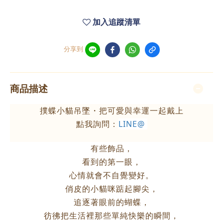
加入追蹤清單
分享到
商品描述
撲蝶小貓吊墜・把可愛與幸運一起戴上
點我詢問：
LINE@
有些飾品，
看到的第一眼，
心情就會不自覺變好。
俏皮的小貓咪踮起腳尖，
追逐著眼前的蝴蝶，
彷彿把生活裡那些單純快樂的瞬間，