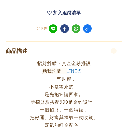
加入追蹤清單
分享到
商品描述
招財雙貓・黃金金鈔擺設
點我詢問：
LINE@
一些財運，
不是等來的，
是先把它請回家。
雙招財貓搭配999足金鈔設
計，
一個招財、一個納福，
把好運、財富與福氣一次收藏。
喜氣的紅金配色，