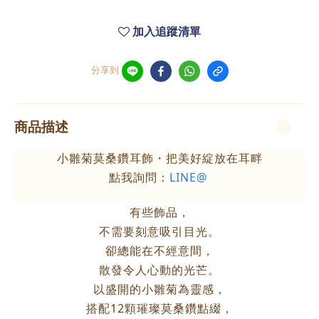
加入追蹤清單
分享到
商品描述
小雛菊莫桑鑽耳飾・把美好綻放在耳畔
點我詢問：
LINE@
有些飾品，
不需要刻意吸引目光。
卻總能在不經意間，
散發令人心動的光芒。
以盛開的小雛菊為靈感，
搭配12顆璀璨莫桑鑽點綴，