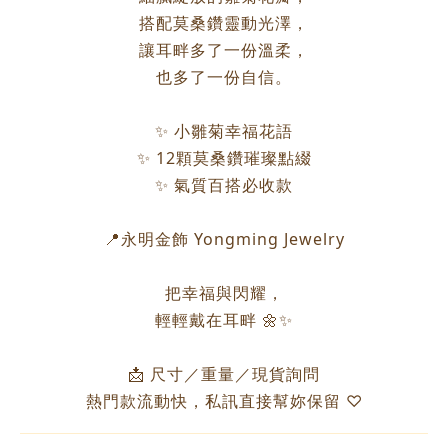
搭配莫桑鑽靈動光澤，
讓耳畔多了一份溫柔，
也多了一份自信。
✨ 小雛菊幸福花語
✨ 12顆莫桑鑽璀璨點綴
✨ 氣質百搭必收款
📍永明金飾 Yongming Jewelry
把幸福與閃耀，
輕輕戴在耳畔 🌼✨
📩 尺寸／重量／現貨詢問
熱門款流動快，私訊直接幫妳保留 ♡