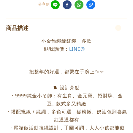
分享到
商品描述
小金飾繩編紅繩｜多款
點我詢價：
LINE@
把整年的好運，都繫在手腕上🐾✨
🧵 設計亮點
・9999純金小吊飾：有生肖、金元寶、招財牌、金
豆…款式多又精緻
・搭配蠟線 / 緞繩，多色可選，從粉嫩、奶油色到喜氣
紅通通都有
・尾端做活動拉繩設計，手圍可調，大人小孩都能戴