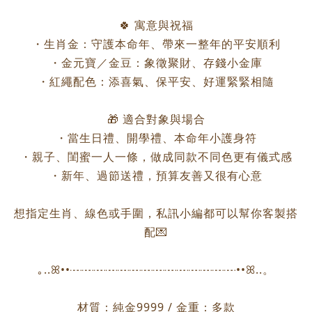
🍀 寓意與祝福
・生肖金：守護本命年、帶來一整年的平安順利
・金元寶／金豆：象徵聚財、存錢小金庫
・紅繩配色：添喜氣、保平安、好運緊緊相隨
🎁 適合對象與場合
・當生日禮、開學禮、本命年小護身符
・親子、閨蜜一人一條，做成同款不同色更有儀式感
・新年、過節送禮，預算友善又很有心意
想指定生肖、線色或手圍，私訊小編都可以幫你客製搭
配💌
｡..ꕤ••┈┈┈┈┈┈┈┈┈┈┈┈┈┈••ꕤ..。
材質：純金9999 / 金重：多款