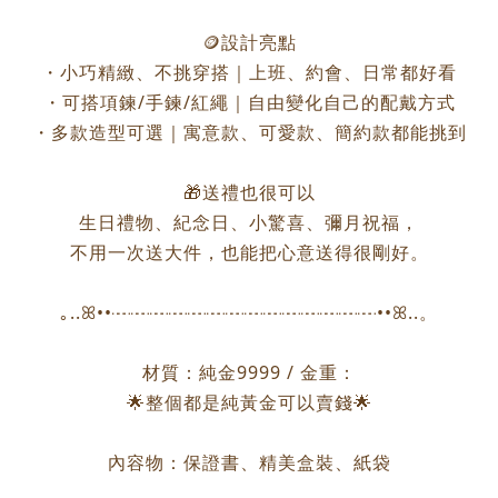
🪙設計亮點
・小巧精緻、不挑穿搭｜上班、約會、日常都好看
・可搭項鍊/手鍊/紅繩｜自由變化自己的配戴方式
・多款造型可選｜寓意款、可愛款、簡約款都能挑到
🎁送禮也很可以
生日禮物、紀念日、小驚喜、彌月祝福，
不用一次送大件，也能把心意送得很剛好。
｡..ꕤ••┈┈┈┈┈┈┈┈┈┈┈┈┈┈••ꕤ..。
材質：純金9999 / 金重：
🌟整個都是純黃金可以賣錢🌟
內容物：保證書、精美盒裝、紙袋