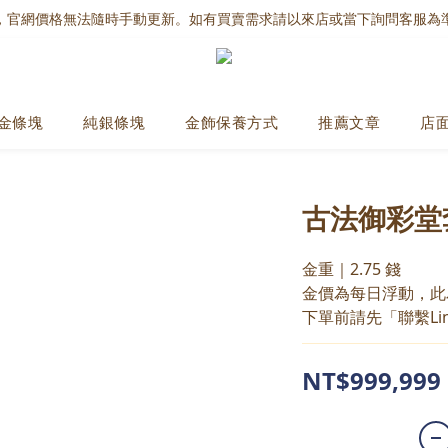
，官網價格無法隨時手動更新。如有買賣需求請以來店或當下詢問客服為
金條塊
純銀條塊
金飾保養方式
推薦文章
店
古法御彩堂
金重｜2.75 錢
金價為每日浮動，此
下單前請先「聯繫Li
NT$999,999