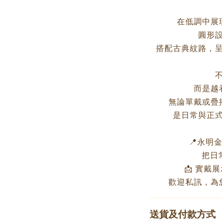
在低調中展
圓形
搭配古典紋路，
而是越
無論單戴或疊
是日常與正
📍永明金飾
把日
📩 實戴展
歡迎私訊，為
送貨及付款方式