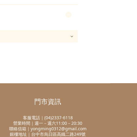
門市資訊
客服電話｜(04)2337-6118
營業時間｜週一－週六11:00－20:30
聯絡信箱｜yongming0312@gmail.com
銀樓地址｜台中市烏日區高鐵二路249號