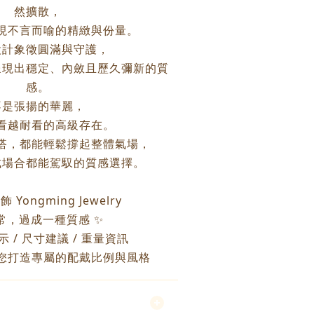
然擴散，
現不言而喻的精緻與份量。
設計象徵圓滿與守護，
呈現出穩定、內斂且歷久彌新的質
感。
不是張揚的華麗，
看越耐看的高級存在。
搭，都能輕鬆撐起整體氣場，
式場合都能駕馭的質感選擇。
 Yongming Jewelry
常，過成一種質感 ✨
示 / 尺寸建議 / 重量資訊
您打造專屬的配戴比例與風格