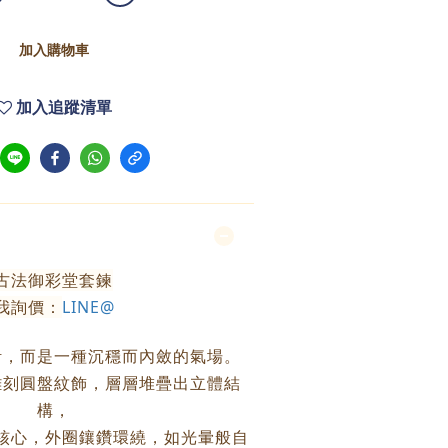
加入購物車
加入追蹤清單
古法御彩堂套鍊
我詢價：
LINE@
計，而是一種沉穩而內斂的氣場。
雕刻圓盤紋飾，層層堆疊出立體結
構，
核心，外圈鑲鑽環繞，如光暈般自