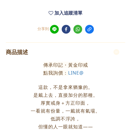
加入追蹤清單
分享到
商品描述
傳承印記・黃金印戒
點我詢價：
LINE@
這款，不是拿來猶豫的。
是戴上去，直接加分的那種。
厚實戒身＋方正印面，
一看就有份量，一戴就有氣場。
低調不浮誇，
但懂的人一眼就知道——