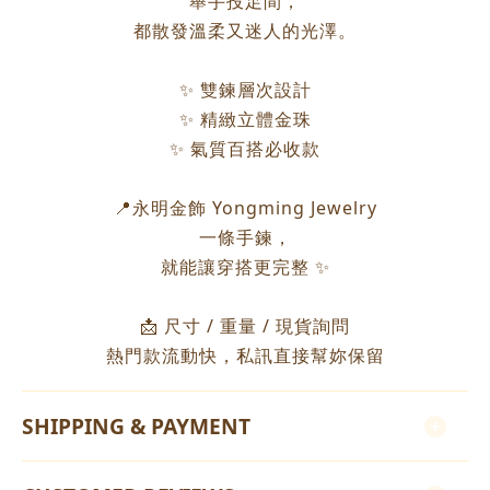
舉手投足間，
都散發溫柔又迷人的光澤。
✨ 雙鍊層次設計
✨ 精緻立體金珠
✨ 氣質百搭必收款
📍永明金飾 Yongming Jewelry
一條手鍊，
就能讓穿搭更完整 ✨
📩 尺寸 / 重量 / 現貨詢問
熱門款流動快，私訊直接幫妳保留
SHIPPING & PAYMENT