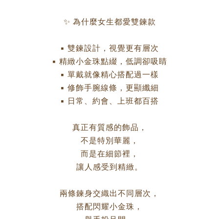
✨ 為什麼女生都愛雙鍊款
▪ 雙鍊設計，視覺更有層次
▪ 精緻小金珠點綴，低調卻吸睛
▪ 單戴就像精心搭配過一樣
▪ 修飾手腕線條，更顯纖細
▪ 日常、約會、上班都百搭
真正有質感的飾品，
不是特別華麗，
而是在細節裡，
讓人感受到精緻。
兩條鍊身交織出不同層次，
搭配閃耀小金珠，