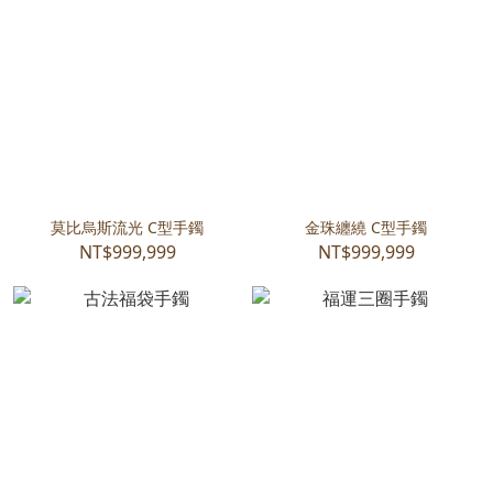
莫比烏斯流光 C型手鐲
金珠纏繞 C型手鐲
NT$999,999
NT$999,999