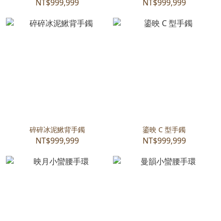
NT$999,999
NT$999,999
碎碎冰泥鰍背手鐲
鎏映 C 型手鐲
NT$999,999
NT$999,999