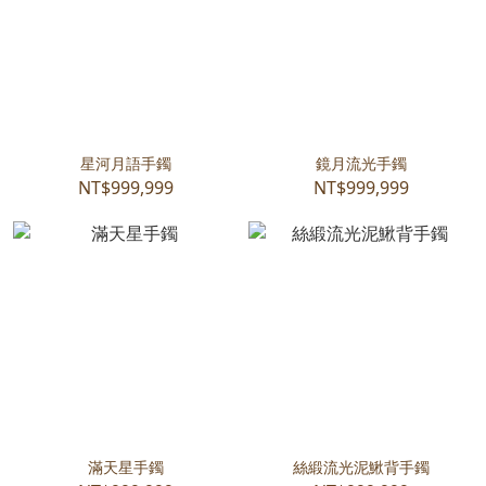
星河月語手鐲
鏡月流光手鐲
NT$999,999
NT$999,999
滿天星手鐲
絲緞流光泥鰍背手鐲