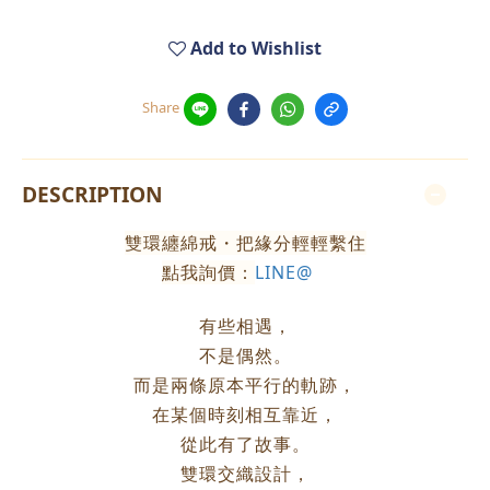
Add to Wishlist
Share
DESCRIPTION
雙環纏綿戒・把緣分輕輕繫住
點我詢價：
LINE@
有些相遇，
不是偶然。
而是兩條原本平行的軌跡，
在某個時刻相互靠近，
從此有了故事。
雙環交織設計，