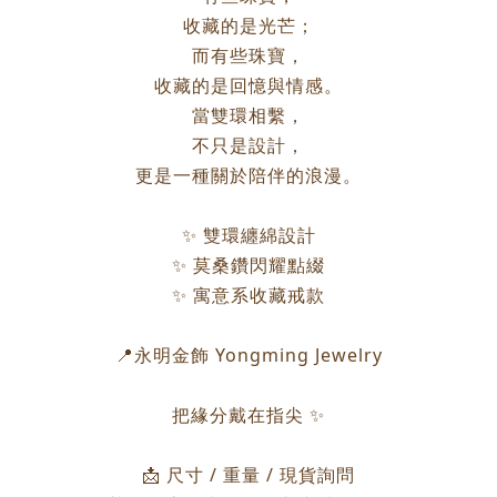
收藏的是光芒；
而有些珠寶，
收藏的是回憶與情感。
當雙環相繫，
不只是設計，
更是一種關於陪伴的浪漫。
✨ 雙環纏綿設計
✨ 莫桑鑽閃耀點綴
✨ 寓意系收藏戒款
📍永明金飾 Yongming Jewelry
把緣分戴在指尖 ✨
📩 尺寸 / 重量 / 現貨詢問