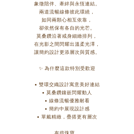
象徵陪伴、牽絆與永恆連結。
兩道流暢線條彼此環繞，
如同兩顆心相互依靠，
卻依然保有各自的光芒。
莫桑鑽沿著戒身細緻排列，
在光影之間閃耀出溫柔光澤，
讓簡約設計更添層次與質感。
✨ 為什麼這款特別受歡迎
▪ 雙環交織設計寓意美好連結
▪ 莫桑鑽鑲嵌閃耀動人
▪ 線條流暢優雅耐看
▪ 簡約中展現設計感
▪ 單戴精緻，疊搭更有層次
有些珠寶，