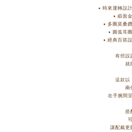
▪ 時來運轉設
▪ 緞面
▪ 多圈莫桑
▪ 圓弧耳
▪ 經典百搭
有些設
就
這款以
兩
在手腕間
搭
讓配戴更