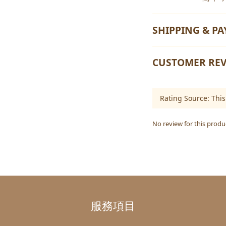
SHIPPING & P
CUSTOMER REV
No review for this produ
服務項目