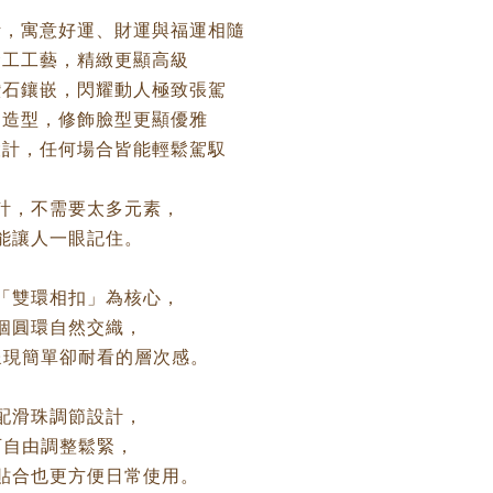
計，寓意好運、財運與福運相隨
金工工藝，精緻更顯高級
鑽石鑲嵌，閃耀動人極致張駕
圈造型，修飾臉型更顯優雅
設計，任何場合皆能輕鬆駕馭
計，不需要太多元素，
能讓人一眼記住。
「雙環相扣」為核心，
個圓環自然交織，
呈現簡單卻耐看的層次感。
配滑珠調節設計，
可自由調整鬆緊，
貼合也更方便日常使用。