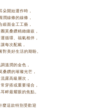
耳朵開始運作時，
圓潤線條的線條，
合緞面金工工藝，
多圈莫桑鑽精緻鑲嵌，
好運循環、福氣相伴，
讓每次配戴，
著對美好生活的期盼。
低調溫潤的金色，
莫桑鑽的璀璨光芒，
中流露高級層次，
日常穿搭或重要場合，
為耳畔最耀眼的焦點。
什麼這款特別受歡迎