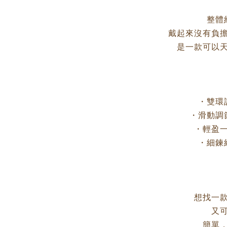
整體
戴起來沒有負
是一款可以
・雙環
・滑動調
・輕盈
・細鍊
想找一
又
簡單