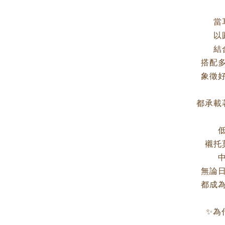
當
以
結
搭配
象徵
都承載
襯托
無論
都成
✨為