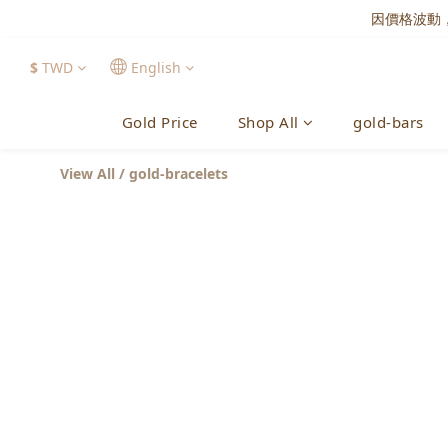
因價格波動
$
TWD
English
Gold Price
Shop All
gold-bars
View All
/
gold-bracelets