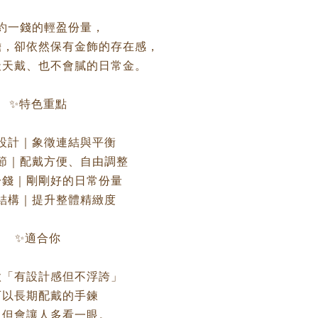
約一錢的輕盈份量，
擔，卻依然保有金飾的存在感，
天天戴、也不會膩的日常金。
✨特色重點
設計｜象徵連結與平衡
節｜配戴方便、自由調整
一錢｜剛剛好的日常份量
結構｜提升整體精緻度
✨適合你
款「有設計感但不浮誇」
可以長期配戴的手鍊
，但會讓人多看一眼。