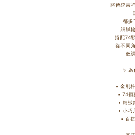
將傳統吉
都多
細膩
搭配74
從不同
低
✨ 
▪ 金剛
▪ 7
▪ 精
▪ 小
▪ 百