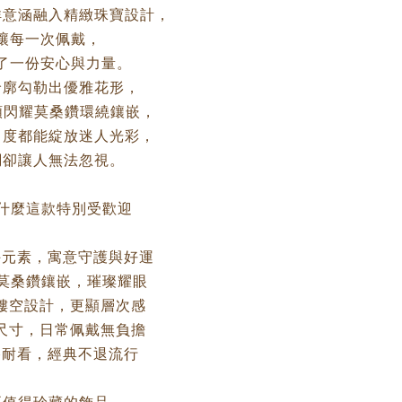
祥意涵融入精緻珠寶設計，
讓每一次佩戴，
了一份安心與力量。
輪廓勾勒出優雅花形，
顆閃耀莫桑鑽環繞鑲嵌，
角度都能綻放迷人光彩，
調卻讓人無法忽視。
為什麼這款特別受歡迎
杵元素，寓意守護與好運
4顆莫桑鑽鑲嵌，璀璨耀眼
緻鏤空設計，更顯層次感
巧尺寸，日常佩戴無負擔
搭耐看，經典不退流行