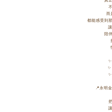
真
而
都能感受到
讓
陪
✨
✨
✨
📍永明金飾
讓