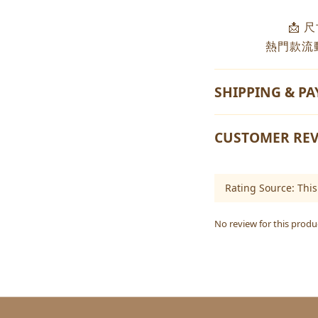
📩 
熱門款流
SHIPPING & P
CUSTOMER REV
No review for this produ