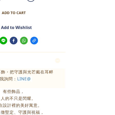
ADD TO CART
Add to Wishlist
耳飾・把守護與光芒戴在耳畔
我詢問：
LINE@
有些飾品，
引人的不只是閃耀。
在設計裡的美好寓意。
象徵堅定、守護與祝福，