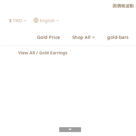
因價格波動
$
TWD
English
Gold Price
Shop All
gold-bars
View All
/
Gold Earrings