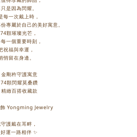
正值得珍藏的飾品，
不只是因為閃耀。
是每一次戴上時，
那份專屬於自己的美好寓意。
74顆璀璨光芒，
伴每一個重要時刻，
把祝福與幸運，
悄悄留在身邊。
 金剛杵守護寓意
 74顆閃耀莫桑鑽
 精緻百搭收藏款
 Yongming Jewelry
把守護戴在耳畔，
好運一路相伴 ✨