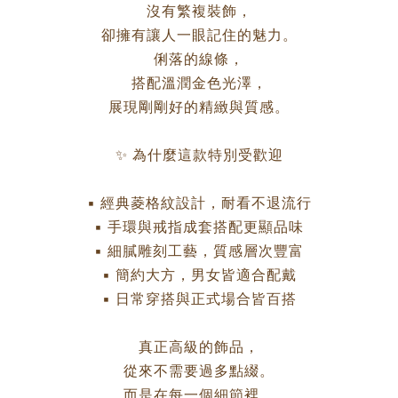
沒有繁複裝飾，
卻擁有讓人一眼記住的魅力。
俐落的線條，
搭配溫潤金色光澤，
展現剛剛好的精緻與質感。
✨ 為什麼這款特別受歡迎
▪ 經典菱格紋設計，耐看不退流行
▪ 手環與戒指成套搭配更顯品味
▪ 細膩雕刻工藝，質感層次豐富
▪ 簡約大方，男女皆適合配戴
▪ 日常穿搭與正式場合皆百搭
真正高級的飾品，
從來不需要過多點綴。
而是在每一個細節裡，