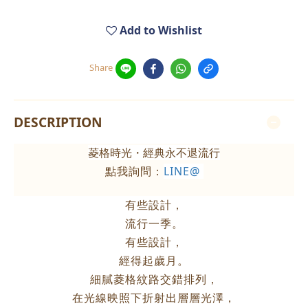
Add to Wishlist
Share
DESCRIPTION
菱格時光・經典永不退流行
點我詢問：
LINE@
有些設計，
流行一季。
有些設計，
經得起歲月。
細膩菱格紋路交錯排列，
在光線映照下折射出層層光澤，