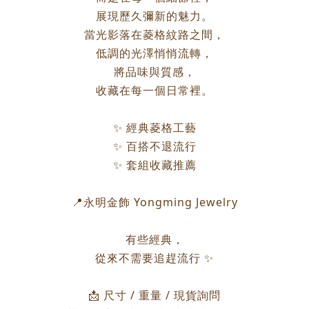
展現歷久彌新的魅力。
當光影落在菱格紋路之間，
低調的光澤悄悄流轉，
將品味與質感，
收藏在每一個日常裡。
✨ 經典菱格工藝
✨ 百搭不退流行
✨ 套組收藏推薦
📍永明金飾 Yongming Jewelry
有些經典，
從來不需要追趕流行 ✨
📩 尺寸 / 重量 / 現貨詢問