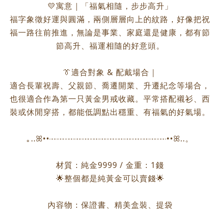
💛寓意｜「福氣相隨，步步高升」
福字象徵好運與圓滿，兩側層層向上的紋路，好像把祝
福一路往前推進，無論是事業、家庭還是健康，都有節
節高升、福運相隨的好意頭。
👔適合對象 & 配戴場合｜
適合長輩祝壽、父親節、喬遷開業、升遷紀念等場合，
也很適合作為第一只黃金男戒收藏。平常搭配襯衫、西
裝或休閒穿搭，都能低調點出穩重、有福氣的好氣場。
｡..ꕤ••┈┈┈┈┈┈┈┈┈┈┈┈┈┈••ꕤ..。
材質：純金9999 / 金重：1錢
🌟整個都是純黃金可以賣錢🌟
內容物：保證書、精美盒裝、提袋