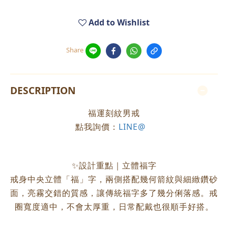
Add to Wishlist
Share
DESCRIPTION
福運刻紋男戒
點我詢價：
LINE@
✨設計重點｜立體福字
戒身中央立體「福」字，兩側搭配幾何箭紋與細緻鑽砂
面，亮霧交錯的質感，讓傳統福字多了幾分俐落感。戒
圈寬度適中，不會太厚重，日常配戴也很順手好搭。