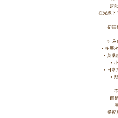
搭
在光線下
卻讓
✨ 
▪ 多層
▪ 莫
▪
▪ 日
▪
而
搭配