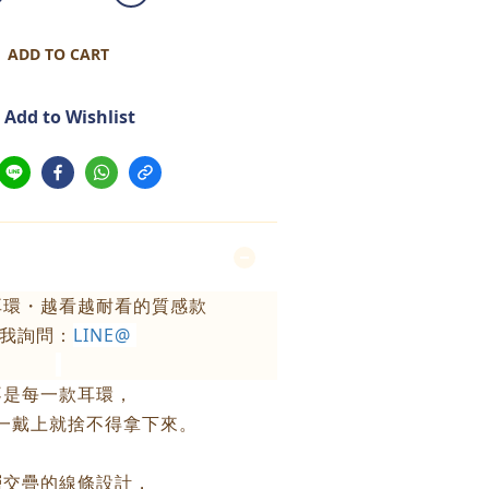
ADD TO CART
Add to Wishlist
耳環・越看越耐看的質感款
我詢問：
LINE@
不是每一款耳環，
一戴上就捨不得拿下來。
層交疊的線條設計，