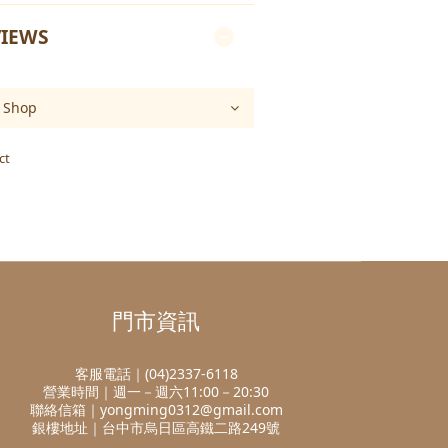
IEWS
ct
門市資訊
客服電話｜(04)2337-6118
營業時間｜週一－週六11:00－20:30
聯絡信箱｜yongming0312@gmail.com
銀樓地址｜台中市烏日區高鐵二路249號