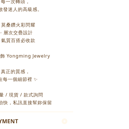
每一次轉頭，
散發迷人的高級感。
 莫桑鑽火彩閃耀
✨ 層次交疊設計
 氣質百搭必收款
 Yongming Jewelry
真正的質感，
在每一個細節裡 ✨
重量 / 現貨 / 款式詢問
動快，私訊直接幫妳保留
AYMENT