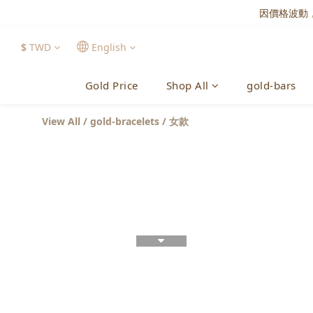
因價格波動
$
TWD
English
Gold Price
Shop All
gold-bars
View All
/
gold-bracelets
/
女款