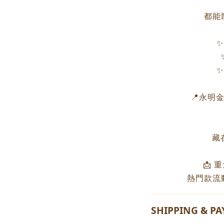
都能
✨
✨
📍永明金飾
藏
📩 
熱門款流
SHIPPING & P