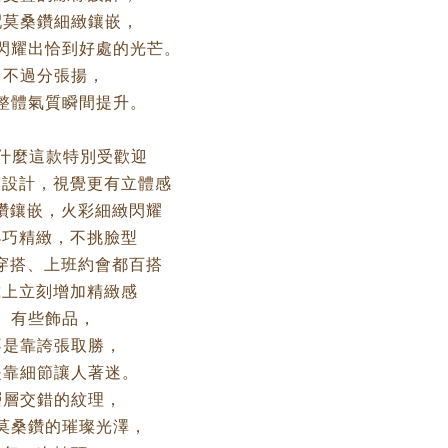
配莫桑鑽細緻鑲嵌，
閃耀出恰到好處的光芒。
不過分張揚，
整體氣質瞬間提升。
為什麼這款特別受歡迎
次設計，視覺更有立體感
桑鑽鑲嵌，火彩細緻閃耀
 小巧精緻，不挑臉型
常穿搭、上班約會都百搭
 戴上立刻增加精緻感
有些飾品，
不是靠誇張取勝，
是靠細節讓人著迷。
層層交錯的紋理，
莫桑鑽的璀璨光澤，