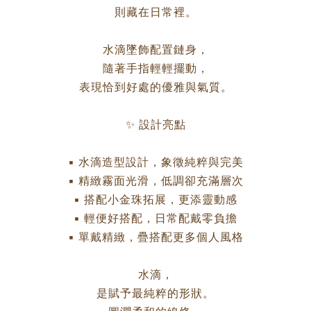
則藏在日常裡。
水滴墜飾配置鏈身，
隨著手指輕輕擺動，
表現恰到好處的優雅與氣質。
✨ 設計亮點
▪ 水滴造型設計，象徵純粹與完美
▪ 精緻霧面光滑，低調卻充滿層次
▪ 搭配小金珠拓展，更添靈動感
▪ 輕便好搭配，日常配戴零負擔
▪ 單戴精緻，疊搭配更多個人風格
水滴，
是賦予最純粹的形狀。