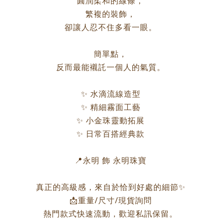
圓潤柔和的線條，
繁複的裝飾，
卻讓人忍不住多看一眼。
簡單點，
反而最能襯託一個人的氣質。
✨ 水滴流線造型
✨ 精細霧面工藝
✨ 小金珠靈動拓展
✨ 日常百搭經典款
📍永明 飾 永明珠寶
真正的高級感，來自於恰到好處的細節✨
📩重量/尺寸/現貨詢問
熱門款式快速流動，歡迎私訊保留。