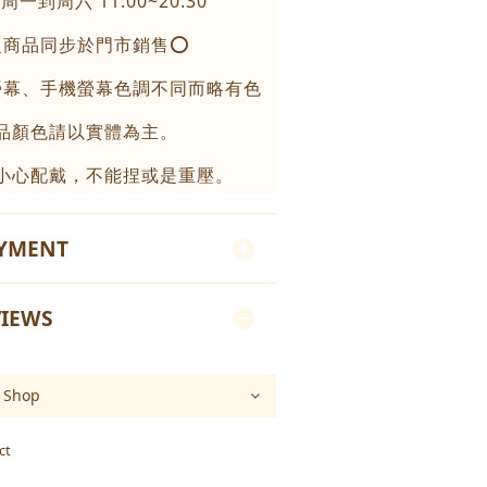
一到周六 11:00~20:30
之商品同步於門市銷售⭕️
螢幕、手機螢幕色調不同而略有色
品顏色請以實體為主。
小心配戴，不能捏或是重壓。
AYMENT
IEWS
ct