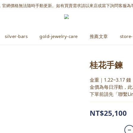
，官網價格無法隨時手動更新。如有買賣需求請以來店或當下詢問客服為
silver-bars
gold-jewelry-care
推薦文章
store-
桂花手鍊
金重｜1.22~3.17 錢
金價為每日浮動，此
下單前請先「聯繫Li
NT$25,100