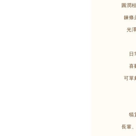
圓潤
鍊條
光
日
喜
可單
犒
長輩