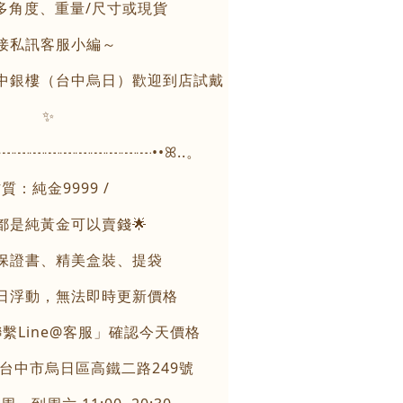
更多角度、重量/尺寸或現貨
接私訊客服小編～
中銀樓（台中烏日）歡迎到店試戴
✨
┈┈┈┈┈┈┈┈┈┈┈┈••ꕤ..。
質：純金9999 /
個都是純黃金可以賣錢🌟
保證書、精美盒裝、提袋
每日浮動，無法即時更新價格
繫Line@客服」確認今天價格
：台中市烏日區高鐵二路249號