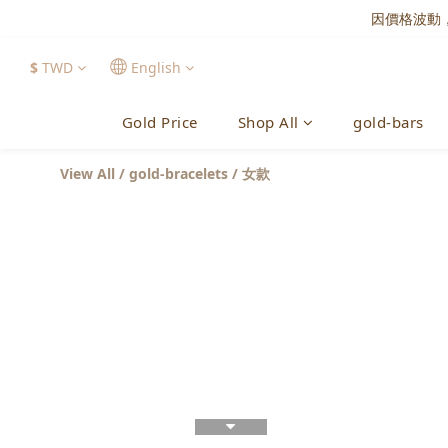
因價格波動
$
TWD
English
Gold Price
Shop All
gold-bars
View All
/
gold-bracelets
/
女款