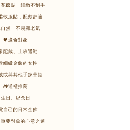
桂花節點，細緻不刮手
柔軟服貼，配戴舒適
澤自然，不易顯老氣
🖤適合對象
常配戴、上班通勤
歡細緻金飾的女性
戴或與其他手鍊疊搭
🎁送禮推薦
生日、紀念日
賞自己的日常金飾
、重要對象的心意之選