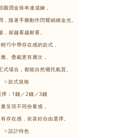
顆圓潤金珠串連成鍊，
潤，隨著手腕動作閃耀細緻金光。
揚，卻越看越耐看。
於輕巧中帶存在感的款式，
優雅、疊戴更有層次，
正式場合，都能自然襯托氣質。
✨款式規格
擇：1錢／2錢／3錢
重量呈現不同份量感，
更有存在感，依喜好自由選擇。
✨設計特色