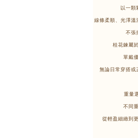
以一顆
線條柔順、光澤溫
不張
桂花鍊屬
單戴
無論日常穿搭或
重量選
不同
從輕盈細緻到