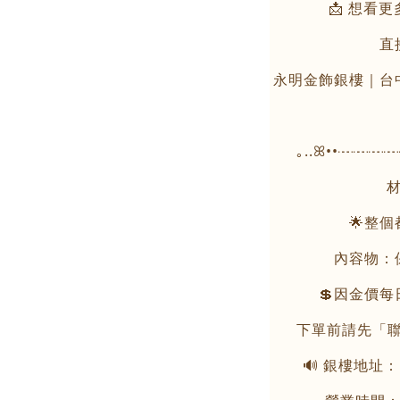
📩 想看
直
永明金飾銀樓｜台
｡..ꕤ••┈┈
材
🌟整
內容物：
💲因金價
下單前請先「聯
🔊 銀樓地址