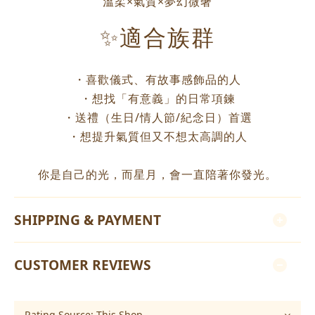
溫柔×氣質×夢幻微奢
✨適合族群
・喜歡儀式、有故事感飾品的人
・想找「有意義」的日常項鍊
・送禮（生日/情人節/紀念日）首選
・想提升氣質但又不想太高調的人
你是自己的光，而星月，會一直陪著你發光。
SHIPPING & PAYMENT
CUSTOMER REVIEWS