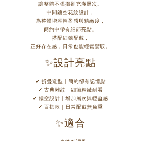
讓整體不張揚卻充滿層次。
中間鏤空花紋設計，
為整體增添輕盈感與精緻度，
簡約中帶有細節亮點。
搭配細鍊配戴，
正好存在感，日常也能輕鬆駕馭。
✨設計亮點
✔ 折疊造型｜簡約卻有記憶點
✔ 古典雕紋｜細節精緻耐看
✔ 鏤空設計｜增加層次與輕盈感
✔ 百搭款｜日常配戴無負重
✨適合