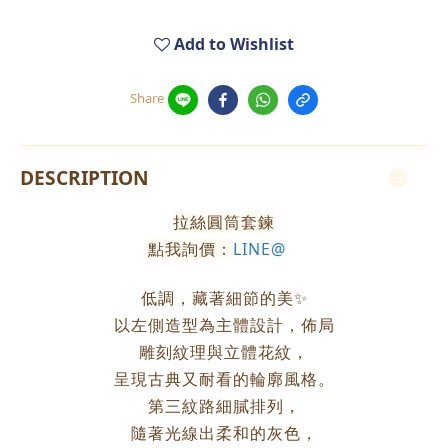
Add to Wishlist
Share
DESCRIPTION
拉絲圓筒套鍊
點我詢價：
LINE@
低調，藏著細節的美✨
以左側造型為主體設計，佈局
雕刻紋理與立體花紋，
呈現古典又耐看的輪廓風格。
第三紋路細膩排列，
隨著光線出柔和的灰色，