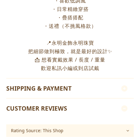
・喜歡低調風
・日常精緻穿搭
・疊搭搭配
・送禮（不挑風格款）
📍永明金飾永明珠寶
把細節做到極致，就是最好的設計✨
📩 想看實戴效果 / 長度 / 重量
歡迎私訊小編或到店試戴
SHIPPING & PAYMENT
CUSTOMER REVIEWS