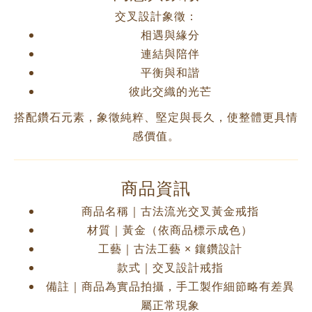
交叉設計象徵：
相遇與緣分
連結與陪伴
平衡與和諧
彼此交織的光芒
搭配鑽石元素，象徵純粹、堅定與長久，使整體更具情
感價值。
商品資訊
商品名稱｜古法流光交叉黃金戒指
材質｜黃金（依商品標示成色）
工藝｜古法工藝 × 鑲鑽設計
款式｜交叉設計戒指
備註｜商品為實品拍攝，手工製作細節略有差異
屬正常現象