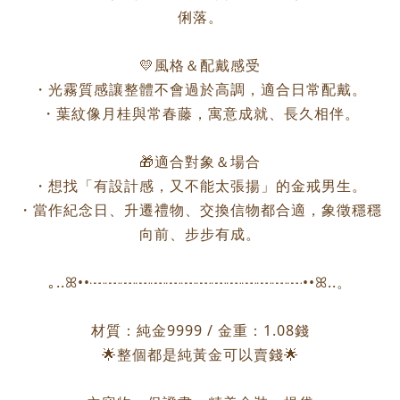
俐落。
💛風格＆配戴感受
・光霧質感讓整體不會過於高調，適合日常配戴。
・葉紋像月桂與常春藤，寓意成就、長久相伴。
🎁適合對象＆場合
・想找「有設計感，又不能太張揚」的金戒男生。
・當作紀念日、升遷禮物、交換信物都合適，象徵穩穩
向前、步步有成。
｡..ꕤ••┈┈┈┈┈┈┈┈┈┈┈┈┈┈••ꕤ..。
材質：純金9999 / 金重：1.08錢
🌟整個都是純黃金可以賣錢🌟