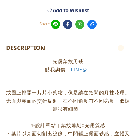
Add to Wishlist
Share
DESCRIPTION
光霧葉紋男戒
點我詢價：
LINE@
戒圈上排開一片片小葉紋，像是繞在指間的月桂花環。
光面與霧面的交錯反射，在不同角度有不同亮度，低調
卻很有細節。
✨設計重點｜葉紋雕刻×光霧質感
・葉片以亮面切割出線條，中間鋪上霧面砂感，立體又