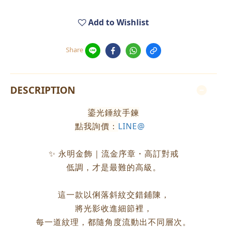
Add to Wishlist
Share
DESCRIPTION
鎏光錘紋手鍊
點我詢價：
LINE@
✨ 永明金飾｜流金序章・高訂對戒
低調，才是最難的高級。
這一款以俐落斜紋交錯鋪陳，
將光影收進細節裡，
每一道紋理，都隨角度流動出不同層次。