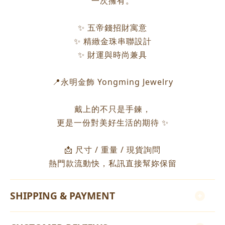
一次擁有。
✨ 五帝錢招財寓意
✨ 精緻金珠串聯設計
✨ 財運與時尚兼具
📍永明金飾 Yongming Jewelry
戴上的不只是手鍊，
更是一份對美好生活的期待 ✨
📩 尺寸 / 重量 / 現貨詢問
熱門款流動快，私訊直接幫妳保留
SHIPPING & PAYMENT