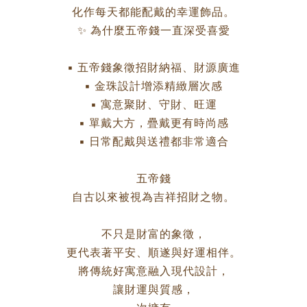
化作每天都能配戴的幸運飾品。
✨ 為什麼五帝錢一直深受喜愛
▪ 五帝錢象徵招財納福、財源廣進
▪ 金珠設計增添精緻層次感
▪ 寓意聚財、守財、旺運
▪ 單戴大方，疊戴更有時尚感
▪ 日常配戴與送禮都非常適合
五帝錢
自古以來被視為吉祥招財之物。
不只是財富的象徵，
更代表著平安、順遂與好運相伴。
將傳統好寓意融入現代設計，
讓財運與質感，