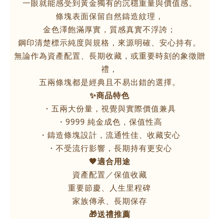
一眼就能感受到黃金獨有的沉穩重量與價值感。
條塊表面保留自然鑄造紋理，
金色澤飽滿厚實，質感真實不浮誇；
鋼印清楚標示純度與規格，來源明確、安心持有。
無論作為資產配置、長期收藏，或重要時刻的象徵贈
禮，
五兩條塊都是經典且不易出錯的選擇。
✨商品特色
・五兩大份量，視覺與實際價值兼具
・9999 純金成色，保值性高
・鑄造條塊設計，流通性佳、收藏安心
・不受流行影響，長期持有更安心
🖤適合用途
資產配置／保值收藏
重要節慶、人生里程碑
家族傳承、長期保存
🎁送禮推薦