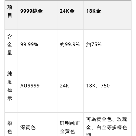
項
9999
純金
24K
金
18K
金
目
含
金
99.99%
約
99.9%
約
75%
量
純
度
AU9999
24K
18K
、
750
標
示
可為黃金色、玫瑰
顏
鮮明純正
深黃色
金、白金等多樣色
色
金黃色
調