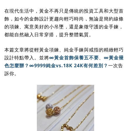
在現代生活中，黃金不再只是傳統的投資工具和大型首
飾，如今的金飾設計更趨向輕巧時尚，無論是簡約線條
的項鍊、寓意美好的小吊墜，還是象徵守護的金手鍊，
都能自然融入日常穿搭，提升整體氣質。
本篇文章將從輕黃金項鍊、純金手鍊與戒指的精緻輕巧
設計特點帶入。並將
∞
黃金首飾保養五不要
、
∞
黃金褪
色怎麼辦？∞
9999
純金
vs.18K 24K
有何差別？
一次告
訴你。