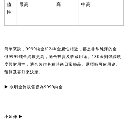
值
最高
高
中高
性
簡單來說，
9999
純金和
24K
金屬性相近，都是非常純淨的金，
但
9999
純金純度更高，適合投資及收藏用途。
18K
金則強調硬
度與耐用性，適合製作各種時尚日常飾品。選擇時可依用途、
預算及喜好來決定。
▶
永明金飾販售皆為
9999
純金
小延伸
▶