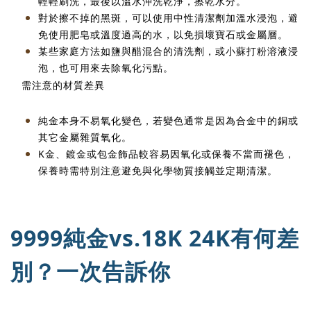
輕輕刷洗，最後以溫水沖洗乾淨，擦乾水分。
對於擦不掉的黑斑，可以使用中性清潔劑加溫水浸泡，避
免使用肥皂或溫度過高的水，以免損壞寶石或金屬層。
某些家庭方法如鹽與醋混合的清洗劑，或小蘇打粉溶液浸
泡，也可用來去除氧化污點。
需注意的材質差異
純金本身不易氧化變色，若變色通常是因為合金中的銅或
其它金屬雜質氧化。
K
金、鍍金或包金飾品較容易因氧化或保養不當而褪色，
保養時需特別注意避免與化學物質接觸並定期清潔。
9999
純金
vs.18K 24K
有何差
別？一次告訴你