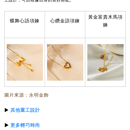
黃金富貴木馬項
蝶舞心語項鍊
心鑽金語項鍊
鍊
圖片來源：永明金飾
▶
其他重工設計
▶
更多輕巧時尚