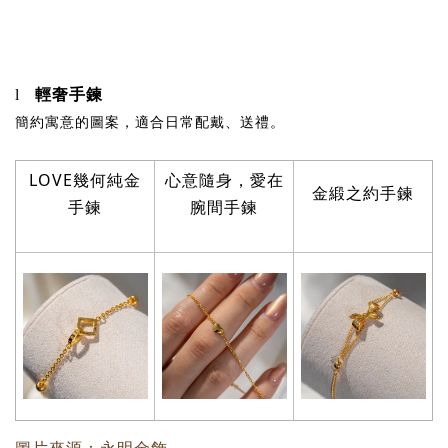
輕奢手鍊
l
簡約寓意的圖案，適合日常配戴、送禮。
LOVE
幾何純金
心意隨身，愛在
金緞之約手鍊
手鍊
腕間手鍊