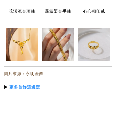
花漾流金項鍊
霸氣鎏金手鍊
心心相印戒
圖片來源：永明金飾
▶
更多首飾
這邊逛