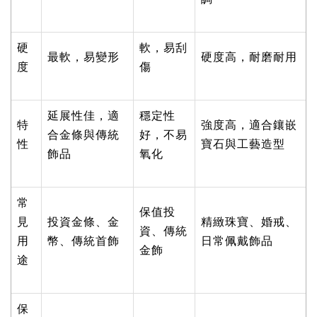
硬
軟，易刮
最軟，易變形
硬度高，耐磨耐用
度
傷
延展性佳，適
穩定性
特
強度高，適合鑲嵌
合金條與傳統
好，不易
性
寶石與工藝造型
飾品
氧化
常
保值投
見
投資金條、金
精緻珠寶、婚戒、
資、傳統
用
幣、傳統首飾
日常佩戴飾品
金飾
途
保