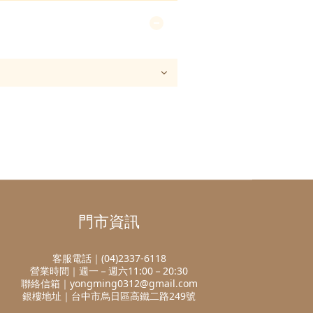
門市資訊
客服電話｜(04)2337-6118
營業時間｜週一－週六11:00－20:30
聯絡信箱｜yongming0312@gmail.com
銀樓地址｜台中市烏日區高鐵二路249號