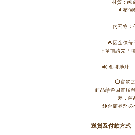
材質：純金
🌟整
內容物：
💲因金價
下單前請先「聯
🔊 銀樓地址
⭕️官網
商品顏色因電腦
差，商
純金商品務必
送貨及付款方式