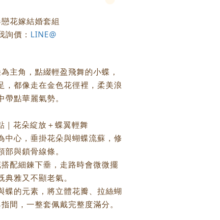
春戀花嫁結婚套組
我詢價：
LINE@
朵為主角，點綴輕盈飛舞的小蝶，
足，都像走在金色花徑裡，柔美浪
中帶點華麗氣勢。
點｜花朵綻放＋蝶翼輕舞
為中心，垂掛花朵與蝴蝶流蘇，修
頸部與鎖骨線條。
花搭配細鍊下垂，走路時會微微擺
既典雅又不顯老氣。
與蝶的元素，將立體花瓣、拉絲蝴
與指間，一整套佩戴完整度滿分。