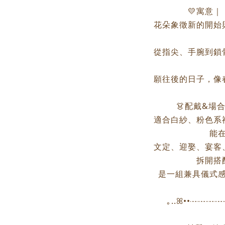
💛寓意
花朵象徵新的開始
從指尖、手腕到鎖
願往後的日子，像
👗配戴&場
適合白紗、粉色系
能
文定、迎娶、宴客
拆開搭
是一組兼具儀式
｡..ꕤ••┈┈