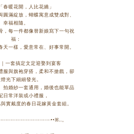
｜「春暖花開，人比花嬌」
與圓滿綻放，蝴蝶寓意成雙成對、
幸福相隨。
骨，每一件都像替新娘寫下一句祝
福：
春天一樣，愛意常在、好事常開。
合｜一套搞定文定迎娶到宴客
禮服與旗袍穿搭，柔和不搶戲，卻
在燈光下細細發光。
、拍婚紗一套通用，婚後也能單品
配日常洋裝或小禮服，
感與實戴度的春日花嫁黃金套組。
┈┈┈┈┈┈┈┈┈┈┈┈••ꕤ..。