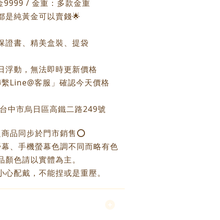
9999 / 金重：多款金重
個都是純黃金可以賣錢🌟
保證書、精美盒裝、提袋
每日浮動，無法即時更新價格
繫Line@客服」確認今天價格
：台中市烏日區高鐵二路249號
之商品同步於門市銷售⭕️
螢幕、手機螢幕色調不同而略有色
品顏色請以實體為主。
小心配戴，不能捏或是重壓。