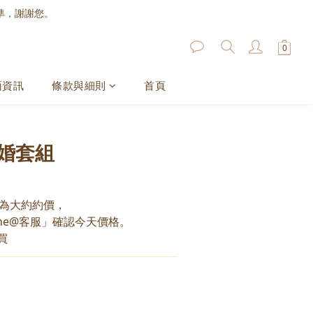
準，謝謝您。
面資訊
條款與細則
首頁
婚套組
為大約約價，
ne@客服」確認今天價格。
買