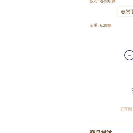
款式
: 春戀項鍊
春戀項鍊
春戀
金重
: 6.29錢
6.29錢
分享到
商品描述