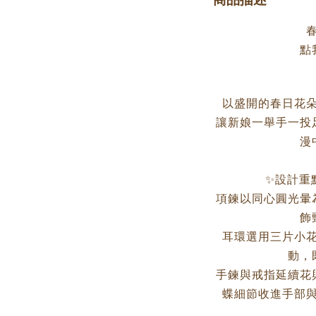
點
以盛開的春日花
讓新娘一舉手一投
漫
✨設計重
項鍊以同心圓光暈
飾
耳環選用三片小
動，
手鍊與戒指延續花
蝶細節收進手部