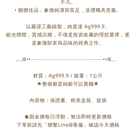
不凡。
• 饋贈佳品：象徵純潔與富足，送禮獨具意義。
以嚴謹工藝鑄製，純度達 Ag999.9。
銀光熠熠，質感沉穩，不僅是投資收藏的理想選擇，更
是象徵財富與品味的經典之作。
｡..ꕤ••┈┈┈┈┈┈┈┈┈┈┈┈┈┈••ꕤ..。
材質：Ag999.9 / 銀重：1公斤
🌟整個都是純銀可以賣錢🌟
內容物：保證書、精美盒裝、提袋
💲因金價每日浮動，無法即時更新價格
下單前請先「聯繫Line@客服」確認今天價格