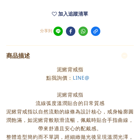
加入追蹤清單
分享到
商品描述
泥鰍背戒指
點我詢價：
LINE@
泥鰍背戒指
流線弧度溫潤貼合的日常質感
泥鰍背戒指以自然流動的線條為設計核心，戒身輪廓圓
潤飽滿，如泥鰍背般順滑流暢，佩戴時貼合手指曲線，
帶來舒適且安心的配戴感。
整體造型簡約而不單調，經細緻拋光後呈現溫潤光澤，