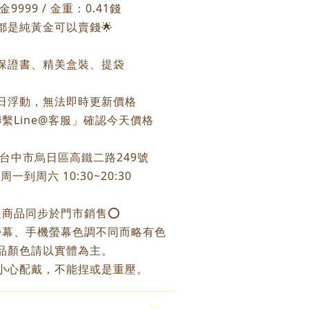
9999 / 金重：0.41錢
個都是純黃金可以賣錢🌟
保證書、精美盒裝、提袋
每日浮動，無法即時更新價格
繫Line@客服」確認今天價格
：台中市烏日區高鐵二路249號
一到周六 10:30~20:30
之商品同步於門市銷售⭕️
螢幕、手機螢幕色調不同而略有色
品顏色請以實體為主。
小心配戴，不能捏或是重壓。