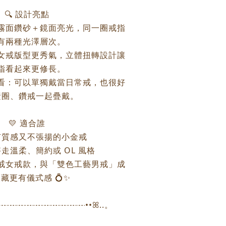
🔍 設計亮點
霧面鑽砂＋鏡面亮光，同一圈戒指
有兩種光澤層次。
女戒版型更秀氣，立體扭轉設計讓
指看起來更修長。
看：可以單獨戴當日常戒，也很好
素圈、鑽戒一起疊戴。
💛 適合誰
有質感又不張揚的小金戒
走溫柔、簡約或 OL 風格
戒女戒款，與「雙色工藝男戒」成
藏更有儀式感 💍✨
┈┈┈┈┈┈┈┈┈┈┈┈••ꕤ..。