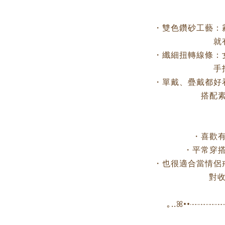
・雙色鑽砂工藝：
就
・纖細扭轉線條：
手
・單戴、疊戴都好
搭配
・喜歡
・平常穿搭
・也很適合當情侶
對收
｡..ꕤ••┈┈