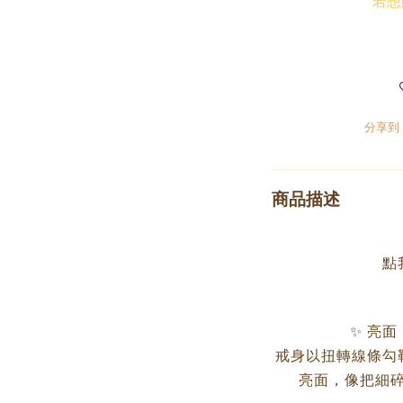
若想
分享到
商品描述
點
✨ 亮面
戒身以扭轉線條勾
亮面，像把細