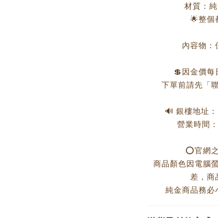
材質：純金
🌟整
內容物：
💲因金價
下單前請先「聯
🔊 銀樓地址
營業時間：周
⭕️官網
商品顏色因電腦
差，商
純金商品務必