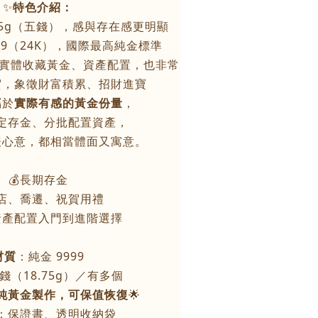
✨
特色介紹：
.75g（五錢），感與存在感更明顯
99（24K），國際最高純金標準
實體收藏黃金、資產配置，也非常
賀，象徵財富積累、招財進寶
屬於
實際有感的黃金份量
，
定存金、分批配置資產，
表心意，都相當體面又寓意。
💰長期存金
開店、喬遷、祝賀用禮
資產配置入門到進階選擇
材質
：純金 9999
 錢（18.75g）／有多個
純黃金製作，可保值恢復
🌟
：保證書、透明收納袋