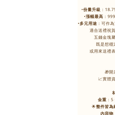
•
份量升級
：18
•
漲幅最高
：99
•
多元用途
：可作為
適合送禮祝
五錢金塊
既是想穩
或用來送禮
🎁
📈實體
金重
：5
🌟
整件皆為
內容物