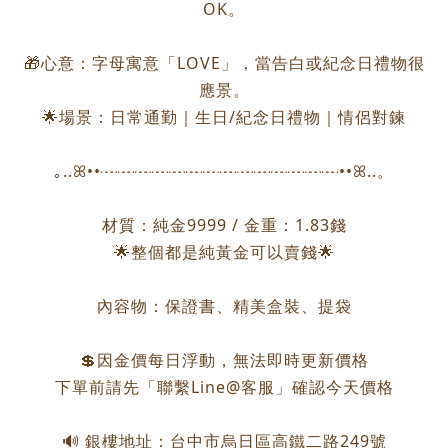
OK。
🎁心意：字母寓意「LOVE」，當告白或紀念日禮物很
應景。
🌟場景：日常通勤｜生日/紀念日禮物｜情侶對鍊
｡..ꕤ••┈┈┈┈┈┈┈┈┈┈┈┈┈┈••ꕤ..。
材質：純金9999 / 金重：1.83錢
🌟整個都是純黃金可以賣錢🌟
內容物：保證書、精美盒裝、提袋
💲因金價每日浮動，無法即時更新價格
下單前請先「聯繫Line@客服」確認今天價格
🔊 銀樓地址：台中市烏日區高鐵二路249號