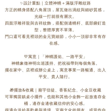
✨設計重點｜立體神轎＋滿版浮雕紋路
方正的轎身搭配八角屋頂，屋瓦做出渦紋與細砂質感，
光線一打就很有層次。
四面浮雕祥龍與吉祥紋飾，搭配側邊轎杆、底部鉚釘造
型，整體厚實不單薄。
門口還可看見裡頭的金元寶細節，小小一頂卻非常有存
在感。
💛寓意｜「神轎護佑、一路平安」
神轎象徵神明出巡護持、把祝福帶到每個角落。
擺在家中、店裡或辦公桌上，寓意事業一路暢通、出入
平安、貴人隨行。
🎁擺放&收藏｜廟宇信徒、香客紀念、小金豆收藏
可單獨當鎮桌小擺件，也能和其他小金飾一起放進存金
桶，邊存金邊收藏信仰的安心感。
很適合送給喜歡參與遶境、宮廟文化的朋友，或當作自