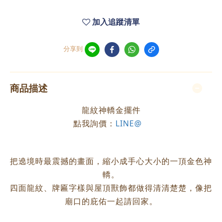
加入追蹤清單
分享到
商品描述
龍紋神轎金擺件
點我詢價：
LINE@
把遶境時最震撼的畫面，縮小成手心大小的一頂金色神
轎。
四面龍紋、牌匾字樣與屋頂獸飾都做得清清楚楚，像把
廟口的庇佑一起請回家。