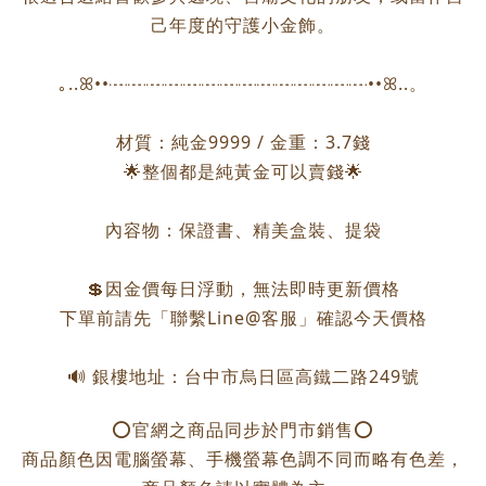
己年度的守護小金飾。
｡..ꕤ••┈┈┈┈┈┈┈┈┈┈┈┈┈┈••ꕤ..。
材質：純金9999 / 金重：3.7錢
🌟整個都是純黃金可以賣錢🌟
內容物：保證書、精美盒裝、提袋
💲因金價每日浮動，無法即時更新價格
下單前請先「聯繫Line@客服」確認今天價格
🔊 銀樓地址：台中市烏日區高鐵二路249號
⭕️官網之商品同步於門市銷售⭕️
商品顏色因電腦螢幕、手機螢幕色調不同而略有色差，