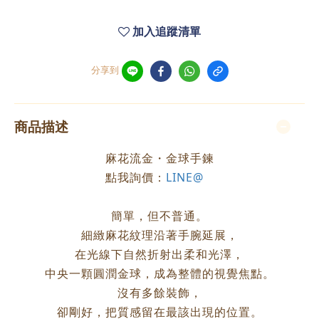
加入追蹤清單
分享到
商品描述
麻花流金・金球手鍊
點我詢價：
LINE@
簡單，但不普通。
細緻麻花紋理沿著手腕延展，
在光線下自然折射出柔和光澤，
中央一顆圓潤金球，成為整體的視覺焦點。
沒有多餘裝飾，
卻剛好，把質感留在最該出現的位置。