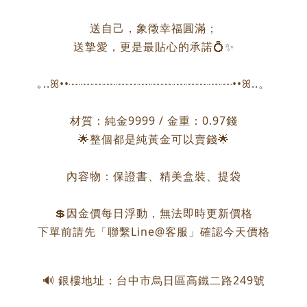
送自己，象徵幸福圓滿；
送摯愛，更是最貼心的承諾💍✨
｡..ꕤ••┈┈┈┈┈┈┈┈┈┈┈┈┈┈••ꕤ..。
材質：純金9999 / 金重：0.97錢
🌟整個都是純黃金可以賣錢🌟
內容物：保證書、精美盒裝、提袋
💲因金價每日浮動，無法即時更新價格
下單前請先「聯繫Line@客服」確認今天價格
🔊 銀樓地址：台中市烏日區高鐵二路249號