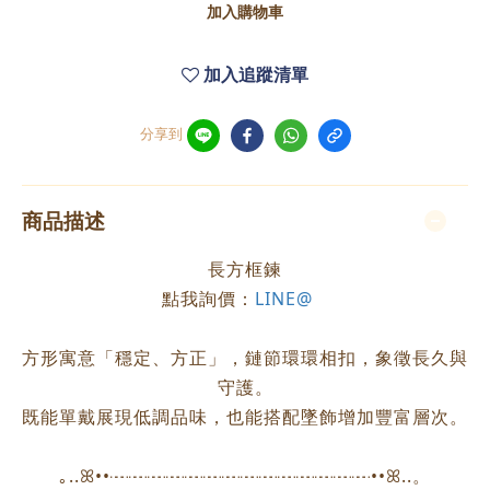
加入購物車
加入追蹤清單
分享到
商品描述
長方框鍊
點我詢價：
LINE@
方形寓意「穩定、方正」，鏈節環環相扣，象徵長久與
守護。
既能單戴展現低調品味，也能搭配墜飾增加豐富層次。
｡..ꕤ••┈┈┈┈┈┈┈┈┈┈┈┈┈┈••ꕤ..。