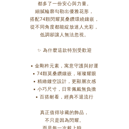
都多了一份安心與力量。
細膩輪廓勾勒出優雅花形，
搭配74顆閃耀莫桑鑽環繞鑲嵌，
從不同角度都能綻放迷人光彩，
低調卻讓人無法忽視。
✨ 為什麼這款特別受歡迎
▪ 金剛杵元素，寓意守護與好運
▪ 74顆莫桑鑽鑲嵌，璀璨耀眼
▪ 精緻鏤空設計，更顯層次感
▪ 小巧尺寸，日常佩戴無負擔
▪ 百搭耐看，經典不退流行
真正值得珍藏的飾品，
不只是因為閃耀。
而是每一次戴上時，