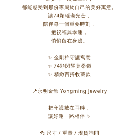
都能感受到那份專屬於自己的美好寓意。
讓74顆璀璨光芒，
陪伴每一個重要時刻，
把祝福與幸運，
悄悄留在身邊。
✨ 金剛杵守護寓意
✨ 74顆閃耀莫桑鑽
✨ 精緻百搭收藏款
📍永明金飾 Yongming Jewelry
把守護戴在耳畔，
讓好運一路相伴 ✨
📩 尺寸 / 重量 / 現貨詢問