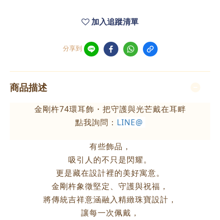
加入追蹤清單
分享到
商品描述
金剛杵74環
耳飾・把守護與光芒戴在耳畔
點我詢問：
LINE@
有些飾品，
吸引人的不只是閃耀。
更是藏在設計裡的美好寓意。
金剛杵象徵堅定、守護與祝福，
將傳統吉祥意涵融入精緻珠寶設計，
讓每一次佩戴，