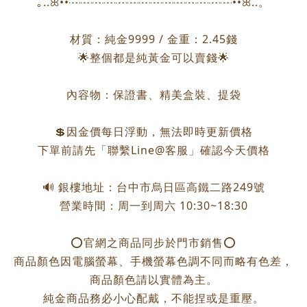
｡..ꕤ••┈┈┈┈┈┈┈┈┈┈┈┈┈┈••ꕤ..。
材質：純金9999 / 金重：2.45錢
🌟整個都是純黃金可以賣錢🌟
內容物：保證書、精美盒裝、提袋
💲因金價每日浮動，無法即時更新價格
下單前請先「聯繫Line@客服」確認今天價格
🔊 銀樓地址：台中市烏日區高鐵二路249號
營業時間：周一到周六 10:30~18:30
⭕️官網之商品同步於門市銷售⭕️
商品顏色因電腦螢幕、手機螢幕色調不同而略有色差，
商品顏色請以實體為主。
純金商品務必小心配戴，不能捏或是重壓。