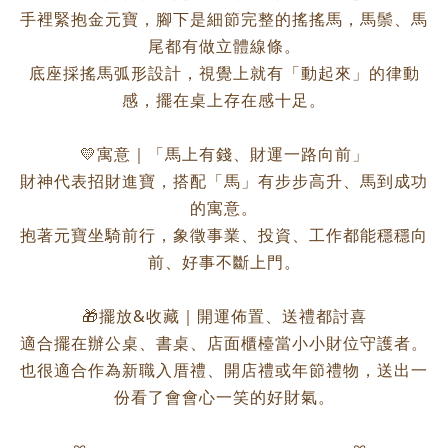
手裡緊抱金元寶，腳下是細節完整的搖搖馬，馬鬃、馬
尾都有做立體線條。
底座採搖馬弧形設計，視覺上就有「動起來」的律動
感，擺在桌上存在感十足。
💛寓意｜「馬上有錢、財運一路向前」
財神代表招財進寶，搭配「馬」有步步高升、馬到成功
的寓意。
抱著元寶坐騎前行，象徵事業、投資、工作都能穩穩向
前、好事不斷上門。
🎁擺放&收藏｜開運佈置、送禮都討喜
適合擺在辦公桌、書桌、店面櫃檯當小小財位守護者。
也很適合作為新職入厝禮、開店禮或年節禮物，送出一
份看了會會心一笑的好財氣。