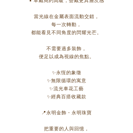
▪ 單戴簡約高級，疊戴更具層次感
當光線在金屬表面流動交錯，
每一次轉動，
都能看見不同角度的閃耀光芒。
不需要過多裝飾，
便足以成為視線的焦點。
✨永恆的象徵
✨無限循環的寓意
✨流光車花工藝
✨經典百搭收藏款
📍永明金飾・永明珠寶
把重要的人與回憶，